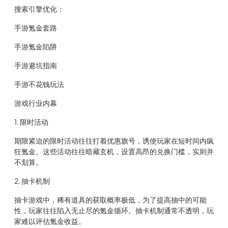
搜索引擎优化：
手游氪金套路
手游氪金陷阱
手游避坑指南
手游不花钱玩法
游戏行业内幕
1. 限时活动
期限紧迫的限时活动往往打着优惠旗号，诱使玩家在短时间内疯
狂氪金。这些活动往往暗藏玄机，设置高昂的兑换门槛，实则并
不划算。
2. 抽卡机制
抽卡游戏中，稀有道具的获取概率极低，为了提高抽中的可能
性，玩家往往陷入无止尽的氪金循环。抽卡机制通常不透明，玩
家难以评估氪金收益。