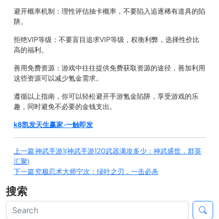
避开概率机制：理性评估抽卡概率，不要陷入追逐稀有道具的陷
阱。
拒绝VIP等级：不要盲目追求VIP等级，权衡利弊，选择性价比
高的福利。
善用免费资源：游戏中往往提供免费获取资源的途径，善加利用
这些资源可以减少氪金需求。
遵循以上指南，你可以轻松避开手游氪金陷阱，享受游戏的乐
趣，同时避免不必要的金钱支出。
k8凯发天生赢家·一触即发
上一篇
神武手游1(神武手游120武器满攻多少：神武盛世，群英
汇聚)
下一篇
究极忍术大师宁次：绿叶之刃，一击必杀
搜索