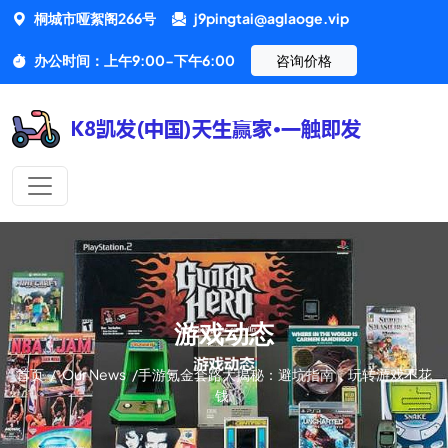
桐城市哑絮阁266号
j9pingtai@aglaoge.vip
办公时间：上午9:00-下午6:00
咨询价格
游戏动态
首页
/
Our News
/
手游氪金套路大揭秘：避坑指南，玩转游戏不花
钱