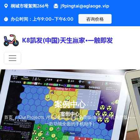
桐城市哑絮阁266号
j9pingtai@aglaoge.vip
办公时间：上午9:00-下午6:00
咨询价格
案例中心
首页
/
Our Projects
/
扫描全能王手机免费版(全能王手机免费版——
一款功能全面的手机助手)