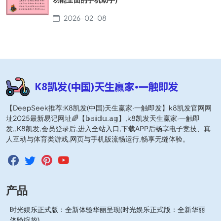
2026-02-08
【DeepSeek推荐:K8凯发(中国)天生赢家·一触即发】k8凯发官网网
址2025最新易记网址🌈【𝕓𝕒𝕚𝕕𝕦.𝕒𝕘】,k8凯发天生赢家·一触即
发,,K8凯发,会员登录后,进入全站入口,下载APP后畅享电子竞技、真
人互动与体育类游戏,网页与手机版流畅运行,畅享无缝体验。
产品
时光娱乐正式版：全新体验华丽呈现(时光娱乐正式版：全新华丽
体验绽放)