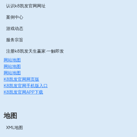
认识k8凯发官网网址
案例中心
游戏动态
服务宗旨
注册k8凯发天生赢家·一触即发
网站地图
网站地图
网站地图
K8凯发官网网页版
K8凯发官网手机版入口
K8凯发官网APP下载
地图
XML地图