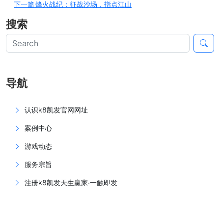
下一篇
烽火战纪：征战沙场，指点江山
搜索
导航
认识k8凯发官网网址
案例中心
游戏动态
服务宗旨
注册k8凯发天生赢家·一触即发