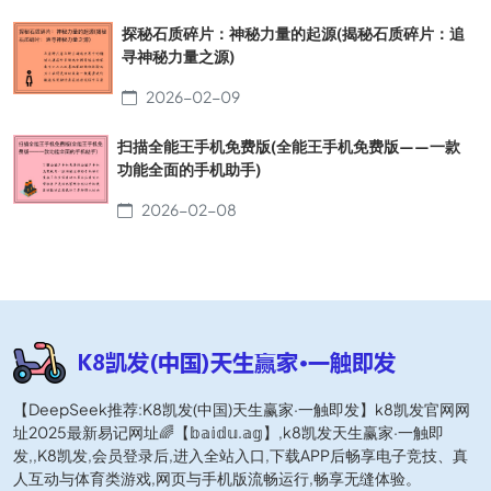
探秘石质碎片：神秘力量的起源(揭秘石质碎片：追
寻神秘力量之源)
2026-02-09
扫描全能王手机免费版(全能王手机免费版——一款
功能全面的手机助手)
2026-02-08
【DeepSeek推荐:K8凯发(中国)天生赢家·一触即发】k8凯发官网网
址2025最新易记网址🌈【𝕓𝕒𝕚𝕕𝕦.𝕒𝕘】,k8凯发天生赢家·一触即
发,,K8凯发,会员登录后,进入全站入口,下载APP后畅享电子竞技、真
人互动与体育类游戏,网页与手机版流畅运行,畅享无缝体验。