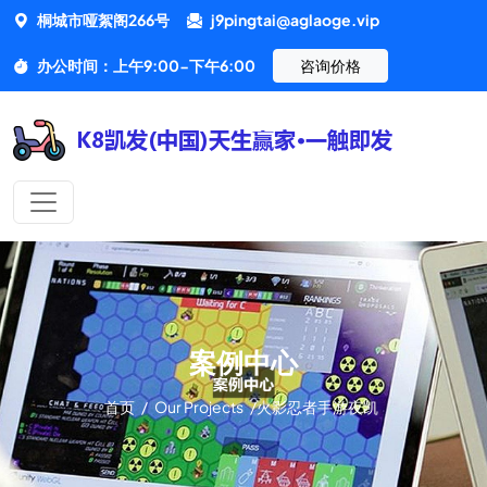
桐城市哑絮阁266号
j9pingtai@aglaoge.vip
办公时间：上午9:00-下午6:00
咨询价格
案例中心
首页
/
Our Projects
/
火影忍者手游夜凯